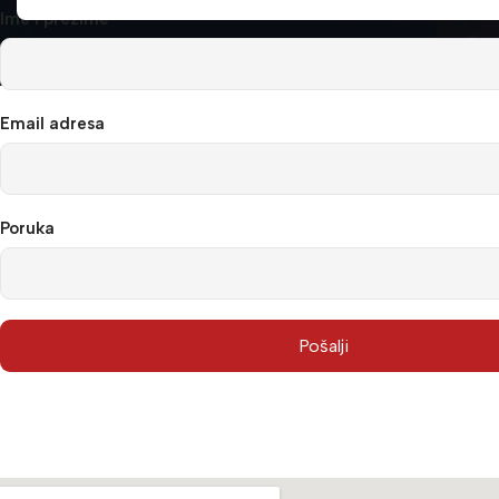
Ime i prezime
Email adresa
Poruka
Pošalji
Alternative: