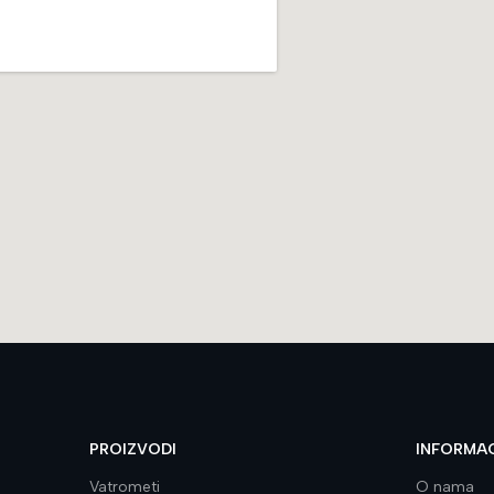
PROIZVODI
INFORMAC
Vatrometi
O nama