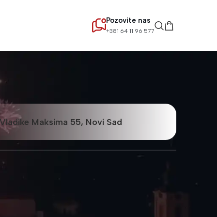
Pozovite nas
+381 64 11 96 577
Vladike Maksima 55, Novi Sad