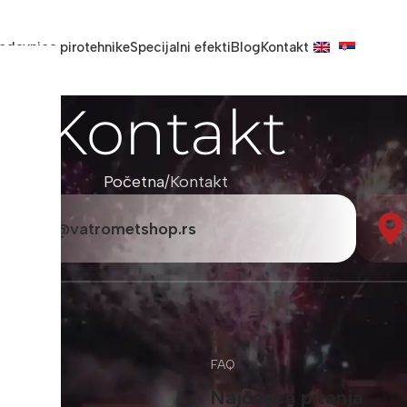
odavnica pirotehnike
Specijalni efekti
Blog
Kontakt
Kontakt
Početna
Kontakt
info@vatrometshop.rs
FAQ
Najčešća pitanja