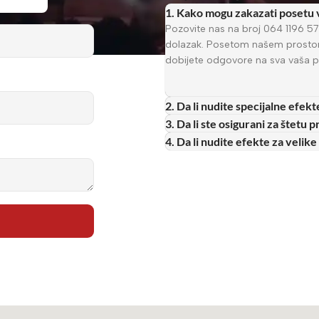
1. Kako mogu zakazati posetu
Pozovite nas na broj 064 1196 577
dolazak. Posetom našem prostoru 
dobijete odgovore na sva vaša pi
2. Da li nudite specijalne efek
3. Da li ste osigurani za štet
4. Da li nudite efekte za velik