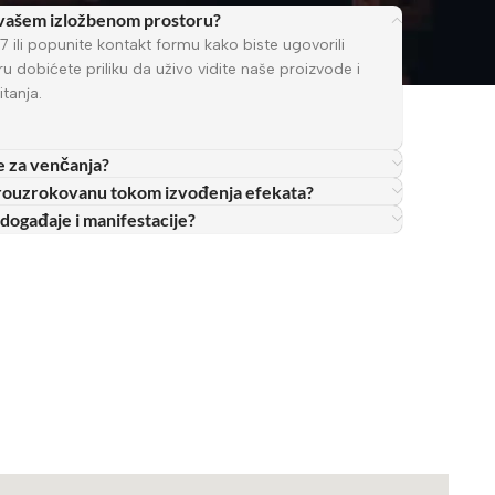
 vašem izložbenom prostoru?
 ili popunite kontakt formu kako biste ugovorili
dobićete priliku da uživo vidite naše proizvode i
tanja.
te za venčanja?
u prouzrokovanu tokom izvođenja efekata?
e događaje i manifestacije?