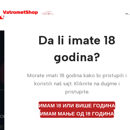
Pr
Da li imate 18
godina?
+381 64 11 96 577
Morate imati 18 godina kako bi pristupili i
koristili naš sajt. Kliknite na dugme i
pristupite.
ИМАМ 18 ИЛИ ВИШЕ ГОДИНА
ИМАМ МАЊЕ ОД 18 ГОДИНА
Obratite nam se i zajedno ćemo stvoriti nezaboravne trenutke.
KONTAKTIRAJTE NAS