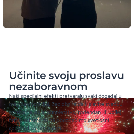
Učinite svoju proslavu
nezaboravnom
Naši specijalni efekti pretvaraju svaki događaj u
magičan doživljaj.
Bez obzira da li slavite svadbu,
otkrivanje pola, punoletstvo, rođendan ili jubilej
firme,
mi smo tu da obezbedimo svetlosni
spektakl koji se pamti.