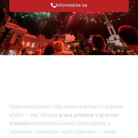
Informišite se
Šta čini naše efekte
posebnim?
Naša specijalnost nisu samo svetlosni i scenski
efekti – već njihova
prava primena u pravom
trenutku
.Godinama unazad učestvujemo u
najlepšim trenucima naših klijenata – i svaki