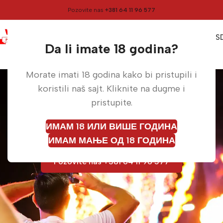
Pozovite nas
+381 64 11 96 577
0
0,00
RS
Meni
Da li imate 18 godina?
Specijalni efekti
Morate imati 18 godina kako bi pristupili i
za sve vrste prilika
koristili naš sajt. Kliknite na dugme i
pristupite.
Savršeni efekti za svadbe, rođendane,
punoletstva, korporativne događaje i
ИМАМ 18 ИЛИ ВИШЕ ГОДИНА
festivale.
ИМАМ МАЊЕ ОД 18 ГОДИНА
Pozovite nas +381 64 11 96 577