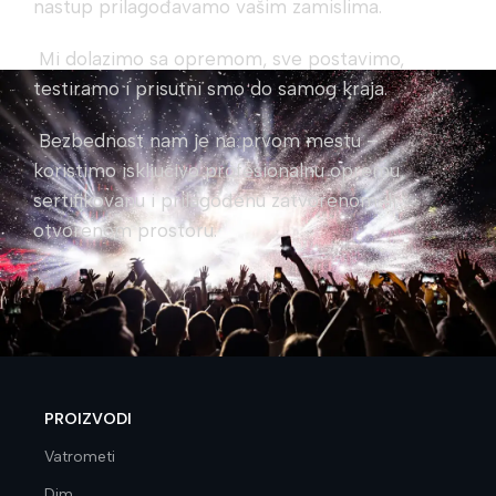
nastup prilagođavamo vašim zamislima.
Mi dolazimo sa opremom, sve postavimo,
testiramo i prisutni smo do samog kraja.
Bezbednost nam je na prvom mestu –
koristimo isključivo profesionalnu opremu,
sertifikovanu i prilagođenu zatvorenom ili
otvorenom prostoru.
PROIZVODI
Vatrometi
Dim