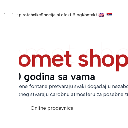
odavnica pirotehnike
Specijalni efekti
Blog
Kontakt
romet sh
tromet sho
20 godina sa vama
led i vatrene fontane pretvaraju svaki događaj u nezabo
eštački sneg stvaraju čarobnu atmosferu za posebne t
Online prodavnica