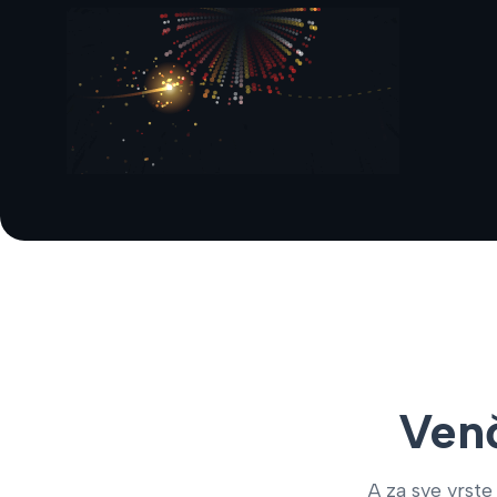
Venč
A za sve vrste