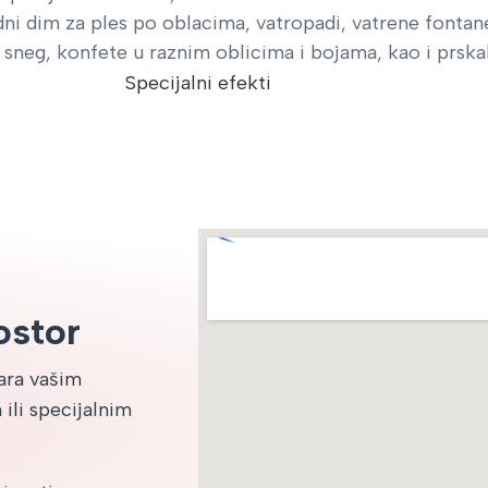
dni dim za ples po oblacima, vatropadi, vatrene fontane
 sneg, konfete u raznim oblicima i bojama, kao i prskal
Specijalni efekti
ostor
vara vašim
ili specijalnim