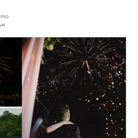
žamo
ve