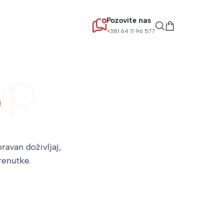
Pozovite nas
+381 64 11 96 577
op
p
ravan doživljaj,
renutke.