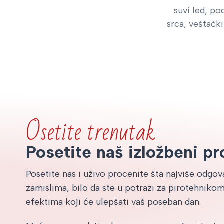
suvi led, po
srca, veštački
Osetite trenutak
Posetite naš izložbeni pr
Posetite nas i uživo procenite šta najviše odgo
zamislima, bilo da ste u potrazi za pirotehnikom 
efektima koji će ulepšati vaš poseban dan.