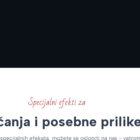
Specijalni efekti za
anja i posebne prilik
 specijalnih efekata, možete se osloniti na nas - vatrom