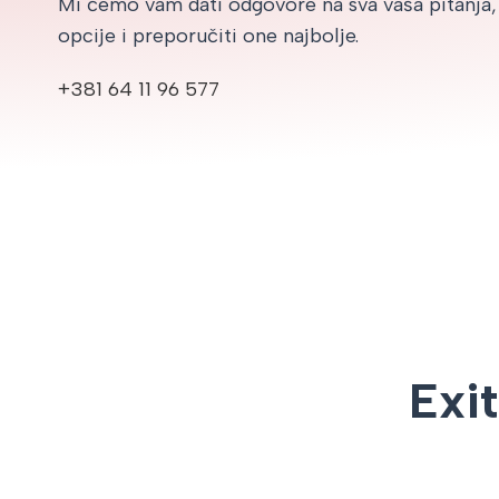
Mi ćemo vam dati odgovore na sva vaša pitanja,
opcije i preporučiti one najbolje.
+381 64 11 96 577
Exit