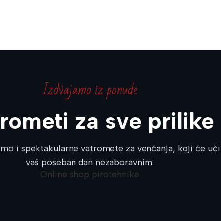
Izdvajamo iz ponude
rometi za sve prilike
mo i spektakularne vatromete za venčanja, koji će učin
vaš poseban dan nezaboravnim.
Online shop pirotehnike