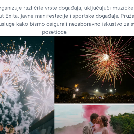
rganizuje različite vrste događaja, uključujući muzičke
ut Exita, javne manifestacije i sportske događaje. Pru
sluge kako bismo osigurali nezaboravno iskustvo za s
posetioce.