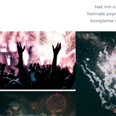
Naš tim o
festivale pop
kompletne u