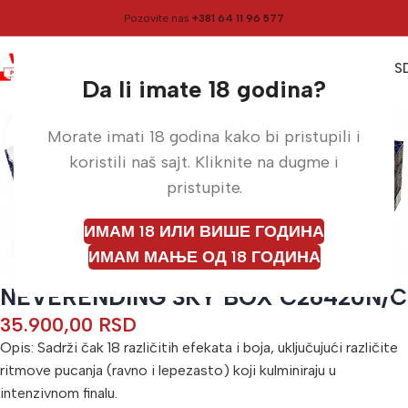
Pozovite nas
+381 64 11 96 577
0
0,00
RS
Meni
Početna
Vatrometi
Da li imate 18 godina?
Morate imati 18 godina kako bi pristupili i
koristili naš sajt. Kliknite na dugme i
pristupite.
ИМАМ 18 ИЛИ ВИШЕ ГОДИНА
Кликните да бисте увећали
ИМАМ МАЊЕ ОД 18 ГОДИНА
NEVERENDING SKY BOX C26420N/C
35.900,00
RSD
Opis: Sadrži čak 18 različitih efekata i boja, uključujući različite
ritmove pucanja (ravno i lepezasto) koji kulminiraju u
intenzivnom finalu.