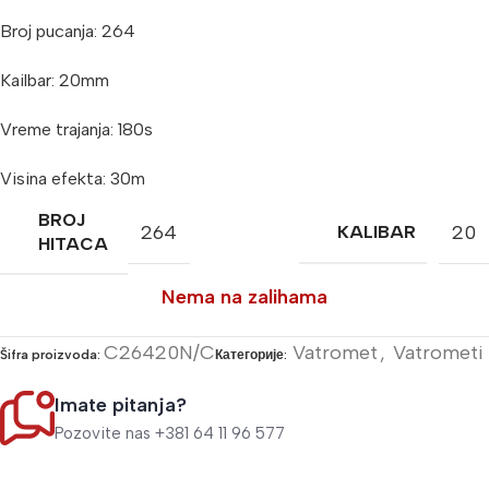
Broj pucanja: 264
Kailbar: 20mm
Vreme trajanja: 180s
Visina efekta: 30m
BROJ
264
20
KALIBAR
HITACA
Nema na zalihama
C26420N/C
Vatromet
,
Vatrometi
Šifra proizvoda:
Категорије:
Imate pitanja?
Pozovite nas +381 64 11 96 577