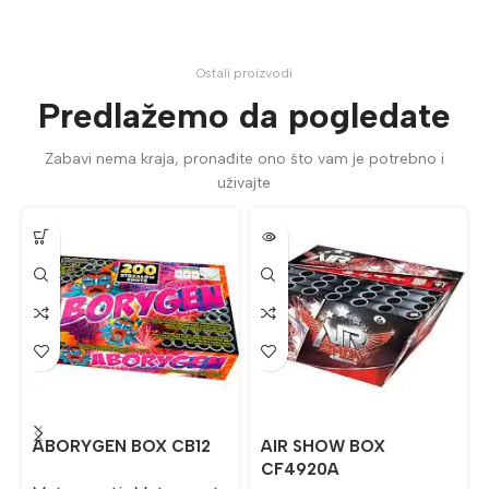
Ostali proizvodi
Predlažemo da pogledate
Zabavi nema kraja, pronađite ono što vam je potrebno i
uživajte
ABORYGEN BOX CB12
AIR SHOW BOX
CF4920A