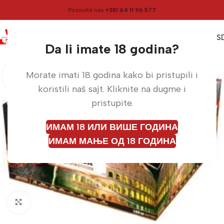
Pozovite nas
+381 64 11 96 577
0
0,00
RS
Meni
Početna
Vatrometi
Da li imate 18 godina?
Morate imati 18 godina kako bi pristupili i
koristili naš sajt. Kliknite na dugme i
pristupite.
ИМАМ 18 ИЛИ ВИШЕ ГОДИНА
ИМАМ МАЊЕ ОД 18 ГОДИНА
Кликните да бисте увећали