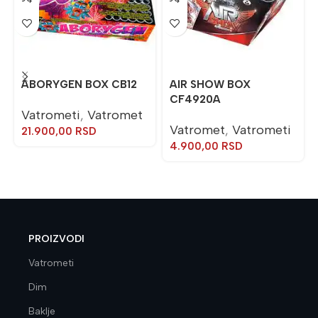
ABORYGEN BOX CB12
AIR SHOW BOX
CF4920A
Vatrometi
,
Vatromet
Vatromet
,
Vatrometi
21.900,00
RSD
4.900,00
RSD
PROIZVODI
Vatrometi
Dim
Baklje