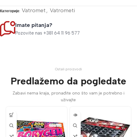
Vatromet
,
Vatrometi
Категорије:
Imate pitanja?
Pozovite nas +381 64 11 96 577
Ostali proizvodi
Predlažemo da pogledate
Zabavi nema kraja, pronađite ono što vam je potrebno i
uživajte