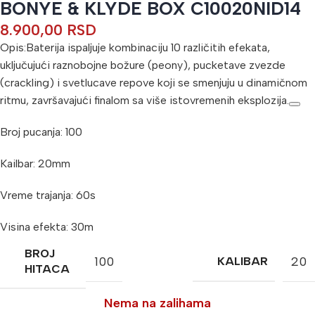
BONYE & KLYDE BOX C10020NID14
8.900,00
RSD
Opis:Baterija ispaljuje kombinaciju 10 različitih efekata,
uključujući raznobojne božure (peony), pucketave zvezde
(crackling) i svetlucave repove koji se smenjuju u dinamičnom
ritmu, završavajući finalom sa više istovremenih eksplozija.
Broj pucanja: 100
Kailbar: 20mm
Vreme trajanja: 60s
Visina efekta: 30m
BROJ
100
20
KALIBAR
HITACA
Nema na zalihama