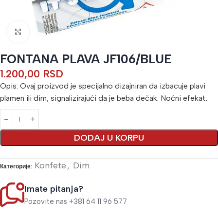
Кликните да бисте увећали
FONTANA PLAVA JF106/BLUE
1.200,00
RSD
Opis: Ovaj proizvod je specijalno dizajniran da izbacuje plavi
plamen ili dim, signalizirajući da je beba dečak. Noćni efekat.
Alternative:
DODAJ U KORPU
Konfete
,
Dim
Категорије:
Imate pitanja?
Pozovite nas +381 64 11 96 577