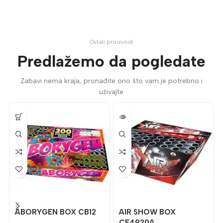
Ostali proizvodi
Predlažemo da pogledate
Zabavi nema kraja, pronađite ono što vam je potrebno i
uživajte
ABORYGEN BOX CB12
AIR SHOW BOX
CF4920A