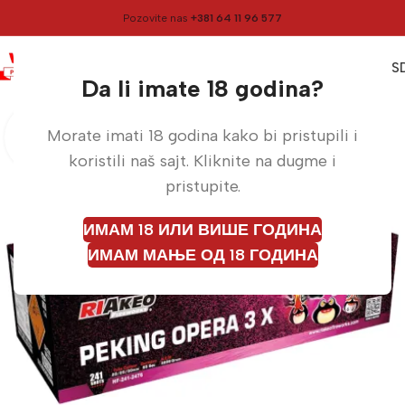
Pozovite nas
+381 64 11 96 577
0
0,00
RS
Meni
Početna
Vatrometi
Da li imate 18 godina?
Morate imati 18 godina kako bi pristupili i
koristili naš sajt. Kliknite na dugme i
pristupite.
ИМАМ 18 ИЛИ ВИШЕ ГОДИНА
ИМАМ МАЊЕ ОД 18 ГОДИНА