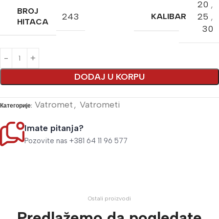
20
,
BROJ
243
25
,
KALIBAR
HITACA
30
Alternative:
DODAJ U KORPU
Vatromet
,
Vatrometi
Категорије:
Imate pitanja?
Pozovite nas +381 64 11 96 577
Ostali proizvodi
Predlažemo da pogledate