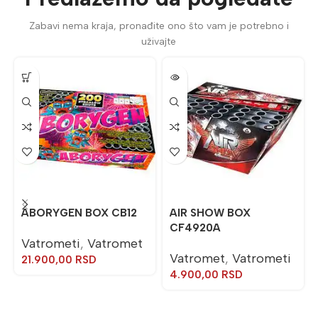
Zabavi nema kraja, pronađite ono što vam je potrebno i
uživajte
ABORYGEN BOX CB12
AIR SHOW BOX
CF4920A
Vatrometi
,
Vatromet
Vatromet
,
Vatrometi
21.900,00
RSD
4.900,00
RSD