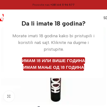
Pozovite nas
+381 64 11 96 577
0
0,00
RS
Meni
Početna
Baklje
Da li imate 18 godina?
Morate imati 18 godina kako bi pristupili i
koristili naš sajt. Kliknite na dugme i
pristupite.
ИМАМ 18 ИЛИ ВИШЕ ГОДИНА
ИМАМ МАЊЕ ОД 18 ГОДИНА
Кликните да бисте увећали