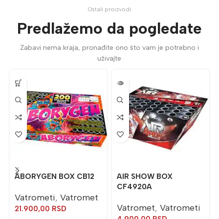
Ostali proizvodi
Predlažemo da pogledate
Zabavi nema kraja, pronađite ono što vam je potrebno i
uživajte
ABORYGEN BOX CB12
AIR SHOW BOX
CF4920A
Vatrometi
,
Vatromet
Vatromet
,
Vatrometi
21.900,00
RSD