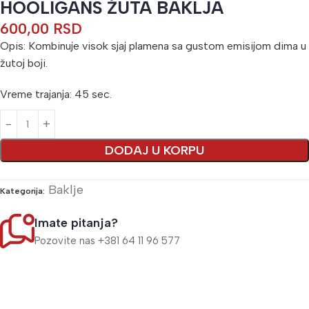
HOOLIGANS ŽUTA BAKLJA
600,00
RSD
Opis: Kombinuje visok sjaj plamena sa gustom emisijom dima u
žutoj boji.
Vreme trajanja: 45 sec.
Alternative:
DODAJ U KORPU
Baklje
Kategorija:
Imate pitanja?
Pozovite nas +381 64 11 96 577