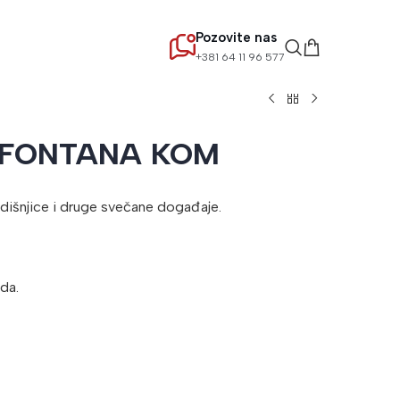
Pozovite nas
+381 64 11 96 577
 FONTANA KOM
dišnjice i druge svečane događaje.
da.
lternative: