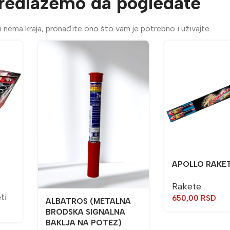
redlažemo da pogledate
 nema kraja, pronađite ono što vam je potrebno i uživajte
APOLLO RAKET
Rakete
ti
650,00
RSD
ALBATROS (METALNA
BRODSKA SIGNALNA
BAKLJA NA POTEZ)