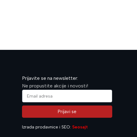
600,00
R
Prijavite se na newsletter:
Ne propustite akcije i novosti!
Prijavi se
Alternative:
Izrada prodavnice i SEO:
Seosajt