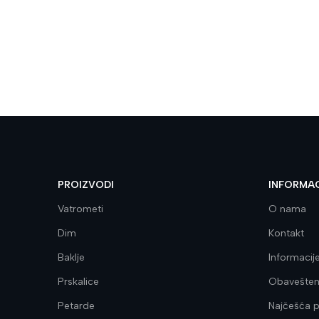
PROIZVODI
INFORMAC
Vatrometi
O nama
Dim
Kontakt
Baklje
Informacij
Prskalice
Obaveštenj
Petarde
Najčešća p