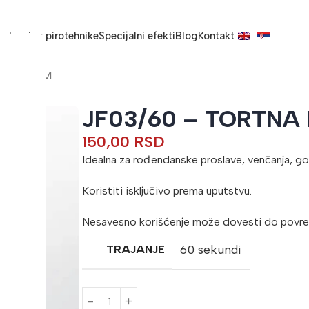
odavnica pirotehnike
Specijalni efekti
Blog
Kontakt
TANA KOM
JF03/60 – TORTNA
150,00
RSD
Idealna za rođendanske proslave, venčanja, go
Koristiti isključivo prema uputstvu.
Nesavesno korišćenje može dovesti do povre
60 sekundi
TRAJANJE
A