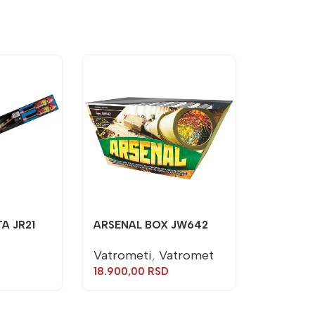
A JR21
ARSENAL BOX JW642
Vatrometi
,
Vatromet
18.900,00
RSD
BAKLJA 
Baklje