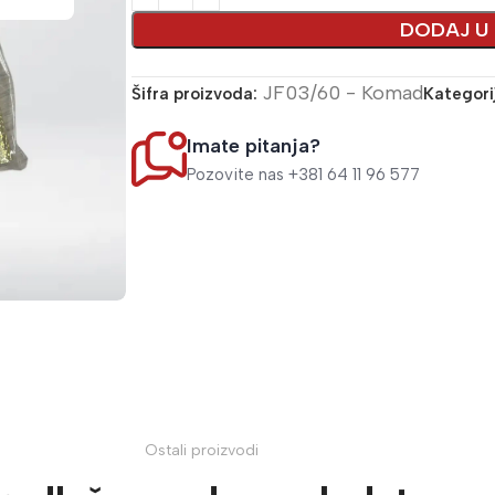
DODAJ U
JF03/60 - Komad
Šifra proizvoda:
Kategori
Imate pitanja?
Pozovite nas +381 64 11 96 577
Ostali proizvodi