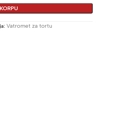
 KORPU
Vatromet za tortu
ja: