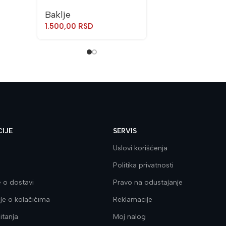
Baklje
1.500,00
RSD
IJE
SERVIS
Uslovi korišćenja
Politika privatnosti
e o dostavi
Pravo na odustajanje
e o kolačićima
Reklamacije
itanja
Moj nalog