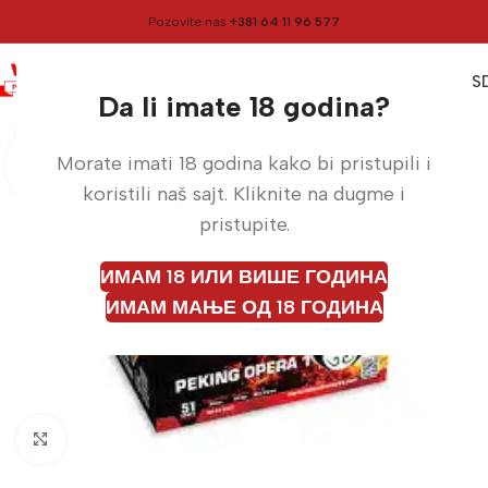
Pozovite nas
+381 64 11 96 577
0
0,00
RS
Meni
Početna
Vatrometi
Da li imate 18 godina?
Morate imati 18 godina kako bi pristupili i
koristili naš sajt. Kliknite na dugme i
pristupite.
ИМАМ 18 ИЛИ ВИШЕ ГОДИНА
ИМАМ МАЊЕ ОД 18 ГОДИНА
Кликните да бисте увећали