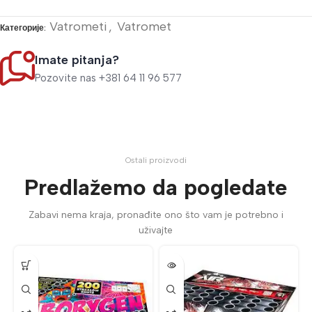
Vatrometi
,
Vatromet
Категорије:
Imate pitanja?
Pozovite nas +381 64 11 96 577
Ostali proizvodi
Predlažemo da pogledate
Zabavi nema kraja, pronađite ono što vam je potrebno i
uživajte