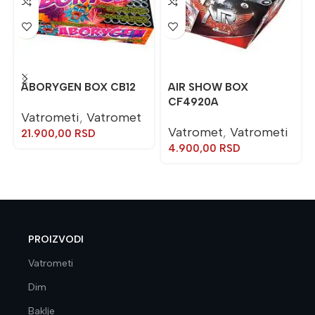
ABORYGEN BOX CB12
AIR SHOW BOX
CF4920A
Vatrometi
,
Vatromet
Vatromet
,
Vatrometi
21.900,00
RSD
4.900,00
RSD
PROIZVODI
Vatrometi
Dim
Baklje