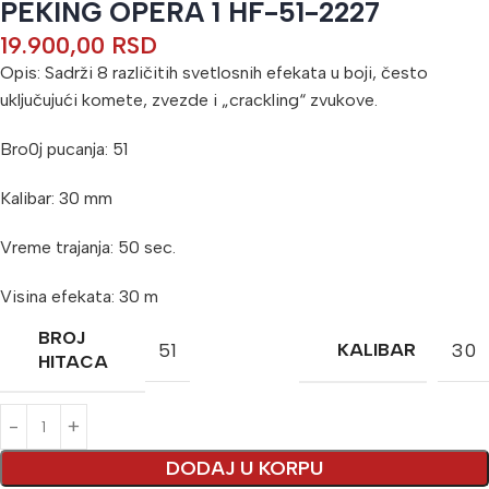
PEKING OPERA 1 HF-51-2227
19.900,00
RSD
Opis: Sadrži 8 različitih svetlosnih efekata u boji, često
uključujući komete, zvezde i „crackling“ zvukove.
Bro0j pucanja: 51
Kalibar: 30 mm
Vreme trajanja: 50 sec.
Visina efekata: 30 m
BROJ
51
30
KALIBAR
HITACA
Alternative:
DODAJ U KORPU