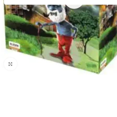
Кликните да бисте увећали