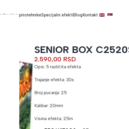
odavnica pirotehnike
Specijalni efekti
Blog
Kontakt
SENIOR BOX C2520
2.590,00
RSD
Opis: 5 različita efekta
Trajanje efekta: 30s
Broj pucanja: 25
Kalibar: 20mm
Visina efekta: 25m