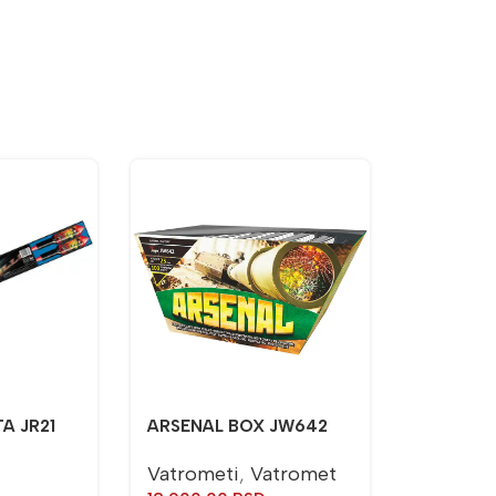
A JR21
ARSENAL BOX JW642
Vatrometi
,
Vatromet