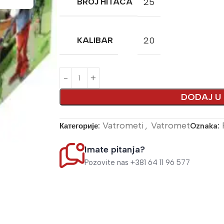
25
BROJ HITACA
20
KALIBAR
A
DODAJ U
Vatrometi
,
Vatromet
Категорије:
Oznaka:
Imate pitanja?
Pozovite nas +381 64 11 96 577