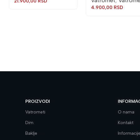
Vatromet
,
Vatrome
21.900,00
RSD
4.900,00
RSD
PROIZVODI
INFORMAC
Vatrometi
O nama
Dim
Kontakt
Baklje
Informacij