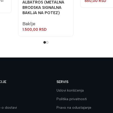
ti
650,00
RSD
ALBATROS (METALNA
BRODSKA SIGNALNA
BAKLJA NA POTEZ)
Baklje
1.500,00
RSD
IJE
SERVIS
Uslovi korišćenja
Politika privatnosti
e o dostavi
Pravo na odustajanje