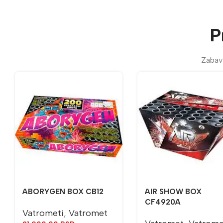
P
Zabavi
ABORYGEN BOX CB12
AIR SHOW BOX
CF4920A
Vatrometi
,
Vatromet