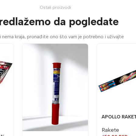
Ostali proizvodi
redlažemo da pogledate
 nema kraja, pronađite ono što vam je potrebno i uživajte
APOLLO RAKET
Rakete