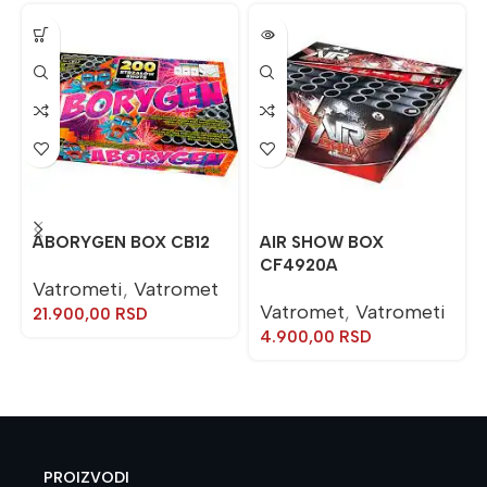
ABORYGEN BOX CB12
AIR SHOW BOX
CF4920A
Vatrometi
,
Vatromet
Vatromet
,
Vatrometi
21.900,00
RSD
4.900,00
RSD
PROIZVODI