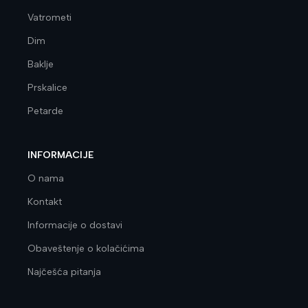
Vatrometi
Dim
Baklje
Prskalice
Petarde
INFORMACIJE
O nama
Kontakt
Informacije o dostavi
Obaveštenje o kolačićima
Najčešća pitanja