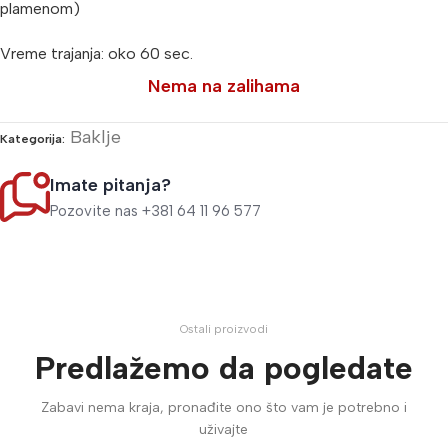
plamenom)
Vreme trajanja: oko 60 sec.
Nema na zalihama
Baklje
Kategorija:
Imate pitanja?
Pozovite nas +381 64 11 96 577
Ostali proizvodi
Predlažemo da pogledate
Zabavi nema kraja, pronađite ono što vam je potrebno i
uživajte