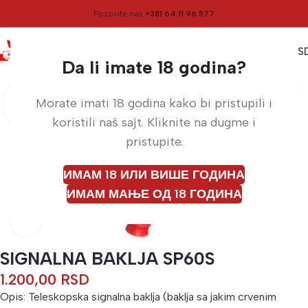
Pozovite nas
+381 64 11 96 577
0
0,00
RS
Meni
Početna
Baklje
Da li imate 18 godina?
Morate imati 18 godina kako bi pristupili i
koristili naš sajt. Kliknite na dugme i
pristupite.
ИМАМ 18 ИЛИ ВИШЕ ГОДИНА
ИМАМ МАЊЕ ОД 18 ГОДИНА
Кликните да бисте увећали
SIGNALNA BAKLJA SP60S
1.200,00
RSD
Opis: Teleskopska signalna baklja (baklja sa jakim crvenim