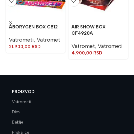
ABORYGEN BOX CB12
AIR SHOW BOX
CF4920A
Vatrometi
,
Vatromet
Vatromet
,
Vatrometi
21.900,00
RSD
4.900,00
RSD
PROIZVODI
Vatrometi
Dim
Baklje
Prskalice