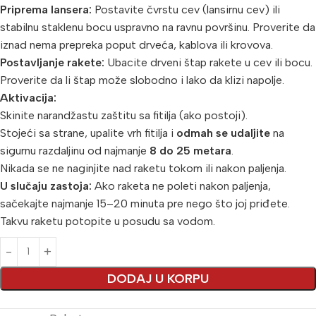
Priprema lansera:
Postavite čvrstu cev (lansirnu cev) ili
stabilnu staklenu bocu uspravno na ravnu površinu. Proverite da
iznad nema prepreka poput drveća, kablova ili krovova.
Postavljanje rakete:
Ubacite drveni štap rakete u cev ili bocu.
Proverite da li štap može slobodno i lako da klizi napolje.
Aktivacija:
Skinite narandžastu zaštitu sa fitilja (ako postoji).
Stojeći sa strane, upalite vrh fitilja i
odmah se udaljite
na
sigurnu razdaljinu od najmanje
8 do 25 metara
.
Nikada se ne naginjite nad raketu tokom ili nakon paljenja.
U slučaju zastoja:
Ako raketa ne poleti nakon paljenja,
sačekajte najmanje 15–20 minuta pre nego što joj priđete.
Takvu raketu potopite u posudu sa vodom.
Alternative:
DODAJ U KORPU