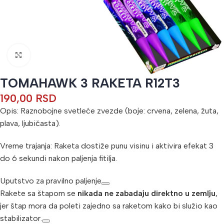
Кликните да бисте увећали
TOMAHAWK 3 RAKETA R12T3
190,00
RSD
Opis:
Raznobojne svetleće zvezde (boje: crvena, zelena, žuta,
plava, ljubičasta).
Vreme trajanja: Raketa dostiže punu visinu i aktivira efekat 3
do 6 sekundi nakon paljenja fitilja.
Uputstvo za pravilno paljenje
Rakete sa štapom se
nikada ne zabadaju direktno u zemlju
,
jer štap mora da poleti zajedno sa raketom kako bi služio kao
stabilizator.