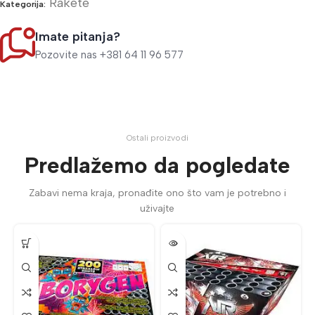
Rakete
Kategorija:
Imate pitanja?
Pozovite nas +381 64 11 96 577
Ostali proizvodi
Predlažemo da pogledate
Zabavi nema kraja, pronađite ono što vam je potrebno i
uživajte