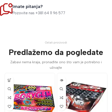
Imate pitanja?
Pozovite nas +381 64 11 96 577
Ostali proizvodi
Predlažemo da pogledate
Zabavi nema kraja, pronađite ono što vam je potrebno i
uživajte