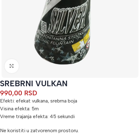
Кликните да бисте увећали
SREBRNI VULKAN
990,00
RSD
Efekti: efekat vulkana, srebrna boja
Visina efekta: 5m
Vreme trajanja efekta: 45 sekundi
Ne koristiti u zatvorenom prostoru.