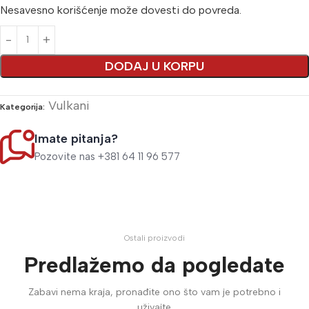
Nesavesno korišćenje može dovesti do povreda.
Alternative:
DODAJ U KORPU
Vulkani
Kategorija:
Imate pitanja?
Pozovite nas +381 64 11 96 577
Ostali proizvodi
Predlažemo da pogledate
Zabavi nema kraja, pronađite ono što vam je potrebno i
uživajte