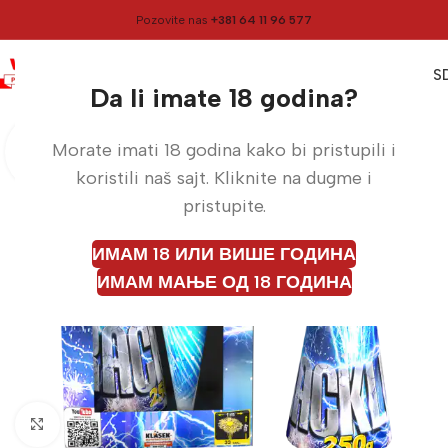
Pozovite nas
+381 64 11 96 577
0
0,00
RS
Meni
Početna
Vulkani
Da li imate 18 godina?
Morate imati 18 godina kako bi pristupili i
koristili naš sajt. Kliknite na dugme i
pristupite.
ИМАМ 18 ИЛИ ВИШЕ ГОДИНА
ИМАМ МАЊЕ ОД 18 ГОДИНА
Кликните да бисте увећали